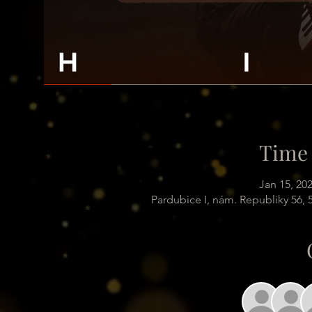
Time 
Jan 15, 20
Pardubice I, nám. Republiky 56,