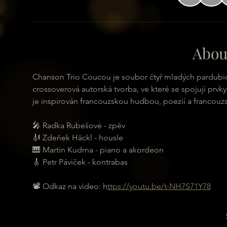
Abou
Chanson Trio Coucou je soubor čtyř mladých pardubic
crossoverová autorská tvorba, ve které se spojují prvk
je inspirován francouzskou hudbou, poezií a francouz
🎤 Radka Rubešové - zpěv
🎻 Zdeňek Häckl - housle
🎹 Martin Kudrna - piano a akordeon
🎸 Petr Páviček - kontrabas
📽 Odkaz na video: h
ttps://youtu.be/t-NH7S71Y78