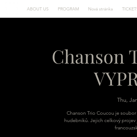
ABOUT US
PROGRAM
Nová stránka
TICKET
Chanson T
VYP
Thu, Ja
Chanson Trio Coucou je soubor 
hudebníků. Jejich celkový projev
francouzs