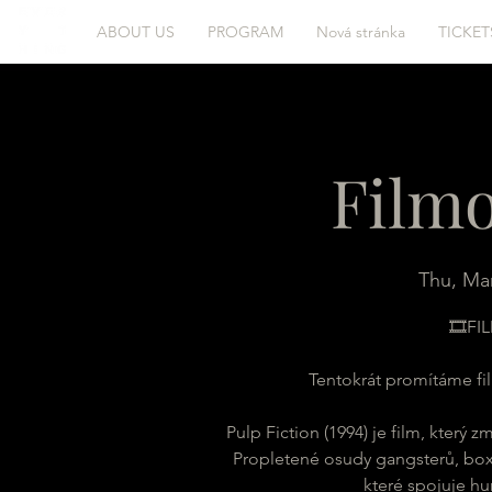
ABOUT US
PROGRAM
Nová stránka
TICKET
Filmo
Thu, Ma
🎞FI
Tentokrát promítáme fil
Pulp Fiction (1994) je film, který 
Propletené osudy gangsterů, boxe
které spojuje hum