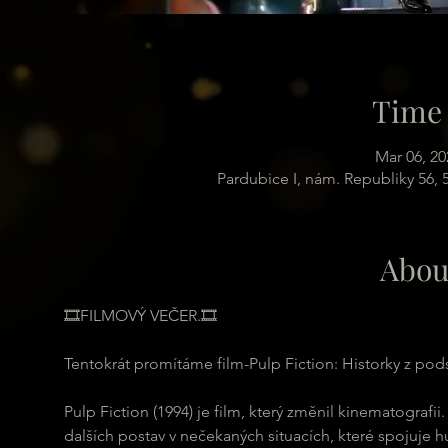
Time 
Mar 06, 20
Pardubice I, nám. Republiky 56,
Abou
🎞FILMOVÝ VEČER.🎞
Tentokrát promítáme film-Pulp Fiction: Historky z pod
Pulp Fiction (1994) je film, který změnil kinematograf
dalších postav v nečekaných situacích, které spojuje hu