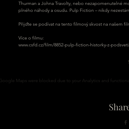
Thurman a Johna Travolty, nebo nezapomenutelné mome
plného náhody a osudu. Pulp Fiction – nikdy nezestár
Přijďte se podívat na tento filmový skvost na našem f
Více o filmu:
www.csfd.cz/film/8852-pulp-fiction-historky-z-podsvet
Google Maps were blocked due to your Analytics and functional
Share