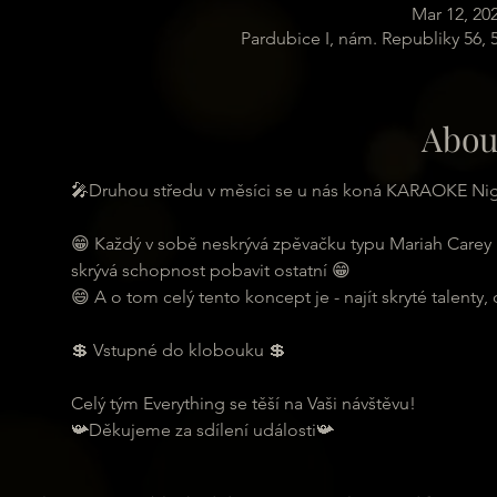
Mar 12, 20
Pardubice I, nám. Republiky 56,
Abou
🎤Druhou středu v měsíci se u nás koná KARAOKE Ni
😁 Každý v sobě neskrývá zpěvačku typu Mariah Carey
skrývá schopnost pobavit ostatní 😁
😄 A o tom celý tento koncept je - najít skryté talenty,
💲 Vstupné do klobouku 💲
Celý tým Everything se těší na Vaši návštěvu!
📯Děkujeme za sdílení události📯