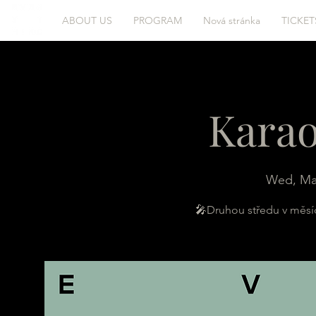
ABOUT US
PROGRAM
Nová stránka
TICKET
Karao
Wed, Ma
🎤Druhou středu v měsí