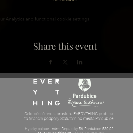
 Analytics and functional cookie settings.
Share this event
Celoroční činnost prostoru EVERYTHING probíhá
za finanční podpory Statutárního města Pardubice
Hybský palace - nám. Republiky 56, Pardubice 530 02