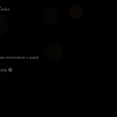
 Česko
ale minimálně v sobě 
rády 😄