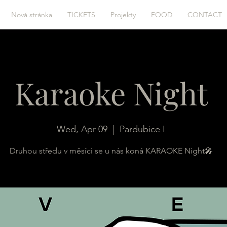
Nová stránka
TICKETS
Projekty
FOOD
CONTACT
Karaoke Night
Wed, Apr 09
  |  
Pardubice I
Druhou středu v měsíci se u nás koná KARAOKE Night🎤