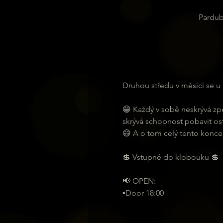
Pardub
Druhou středu v měsíci se 
😁 Každý v sobě neskrývá zp
skrývá schopnost pobavit ost
😄 A o tom celý tento koncept
💲 Vstupné do klobouku 💲
📢 OPEN:
▪️Door 18:00