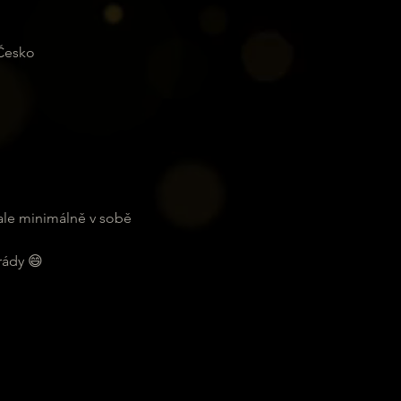
 Česko
ale minimálně v sobě 
rády 😄