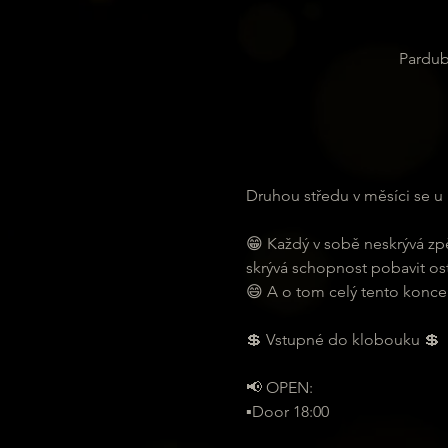
Pardub
Druhou středu v měsíci se 
😁 Každý v sobě neskrývá zp
skrývá schopnost pobavit ost
😄 A o tom celý tento koncept
💲 Vstupné do klobouku 💲
📢 OPEN:
▪️Door 18:00