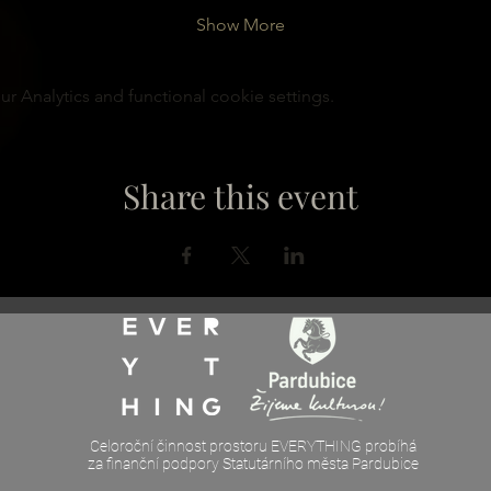
Show More
 Analytics and functional cookie settings.
Share this event
Celoroční činnost prostoru EVERYTHING probíhá
za finanční podpory Statutárního města Pardubice