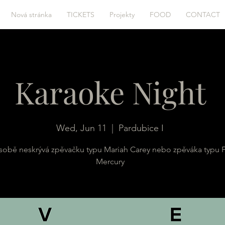
Nová stránka
TICKETS
Projekty
FOOD
CONTACT
Karaoke Night
Wed, Jun 11
  |  
Pardubice I
 sobě neskrývá zpěvačku typu Mariah Carey nebo zpěváka typu 
Mercury