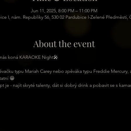
Jun 11, 2025, 8:00 PM – 11:00 PM
ice I, nám. Republiky 56, 530 02 Pardubice I-Zelené Předměstí,
About the event
u nás koná KARAOKE Night🎤
ěvačku typu Mariah Carey nebo zpěváka typu Freddie Mercury, 
atní 😁
 je - najít skryté talenty, dát si dobrý drink a pobavit se s kama