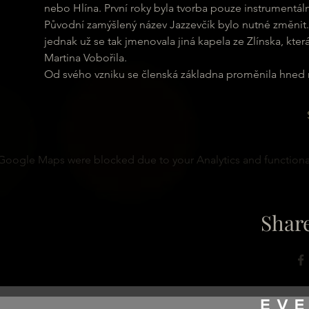
nebo Hlína. První roky byla tvorba pouze instrumentá
Původní zamýšlený název Jazzevčík bylo nutné změnit. J
jednak už se tak jmenovala jiná kapela ze Zlínska, kte
Martina Vobořila. 
Od svého vzniku se členská základna proměnila hned n
Google Maps were blocked due to your Analytics and functional
Share