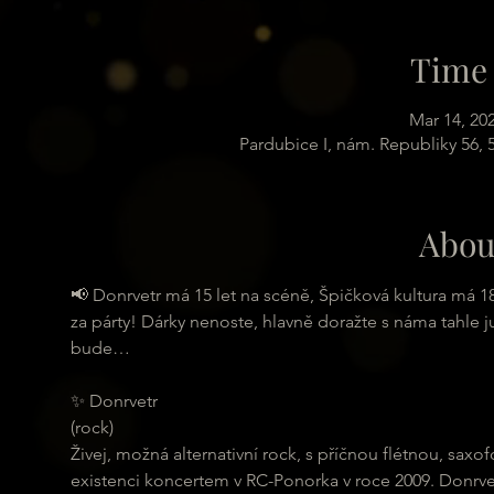
Time 
Mar 14, 20
Pardubice I, nám. Republiky 56,
Abou
📢 Donrvetr má 15 let na scéně, Špičková kultura má 18 
za párty! Dárky nenoste, hlavně doražte s náma tahle 
bude…
✨ Donrvetr
(rock)
Živej, možná alternativní rock, s příčnou flétnou, saxo
existenci koncertem v RC-Ponorka v roce 2009. Donrvet