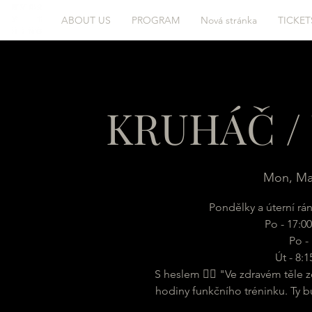
ABOUT US
PROGRAM
Nová stránka
TICKET
KRUHÁČ / 
Mon, Ma
Pondělky a úterní rá
Po - 17:00
Po - 
Út - 8:
S heslem 🏋️‍♂️ "Ve zdravém těle