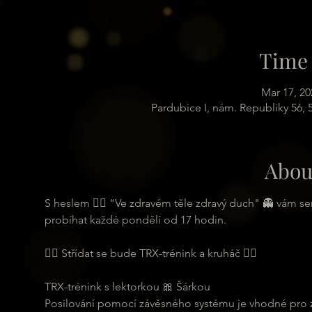
Time 
Mar 17, 20
Pardubice I, nám. Republiky 56,
Abou
S heslem 🏋️‍♂️ "Ve zdravém těle zdravý duch" 👻 vám s
probíhat každé pondělí od 17 hodin.
🏋️‍♂️ Střídat se bude TRX-trénink a kruháč 🏋️‍♂️
TRX-trénink s lektorkou 🎀 Šárkou
Posilování pomocí závěsného systému je vhodné pro zač