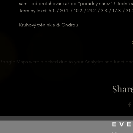
sám - od protahování až po "pořádný nářez" ! Jedná se
Termíny lekcí: 6.1. / 20.1. / 10.2. / 24.2. / 3.3. / 17.3. / 31.3.
Kruhový trénink s ⚓ Ondrou
Google Maps were blocked due to your Analytics and functional
Share