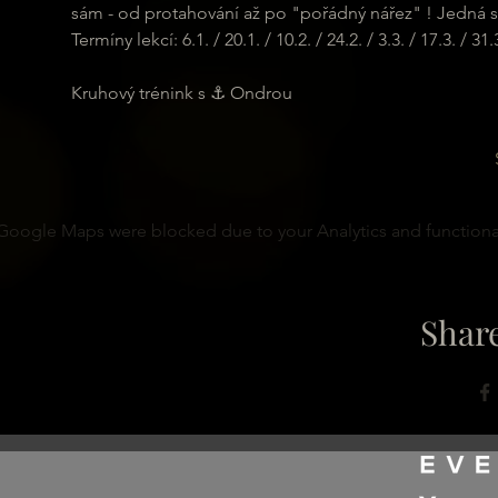
sám - od protahování až po "pořádný nářez" ! Jedná se
Termíny lekcí: 6.1. / 20.1. / 10.2. / 24.2. / 3.3. / 17.3. / 31.3.
Kruhový trénink s ⚓ Ondrou
Google Maps were blocked due to your Analytics and functional
Share