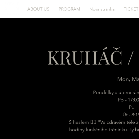
ABOUT US
PROGRAM
Nová stránka
TICKET
KRUHÁČ / 
Mon, Ma
Pondělky a úterní rá
Po - 17:00
Po - 
Út - 8:
S heslem 🏋️‍♂️ "Ve zdravém těle