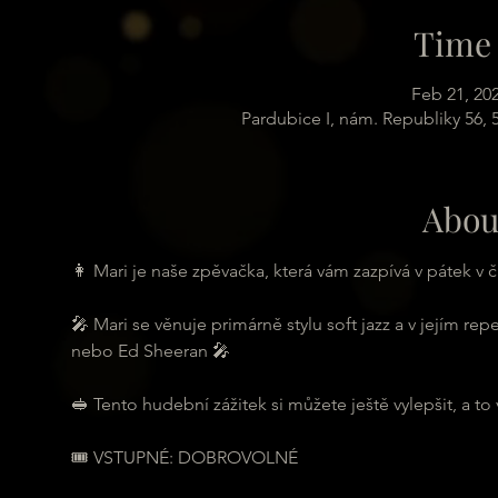
Time 
Feb 21, 20
Pardubice I, nám. Republiky 56,
Abou
👩 Mari je naše zpěvačka, která vám zazpívá v pátek v č
🎤 Mari se věnuje primárně stylu soft jazz a v jejím re
nebo Ed Sheeran 🎤
🥪 Tento hudební zážitek si můžete ještě vylepšit, a to
🎟 VSTUPNÉ: DOBROVOLNÉ