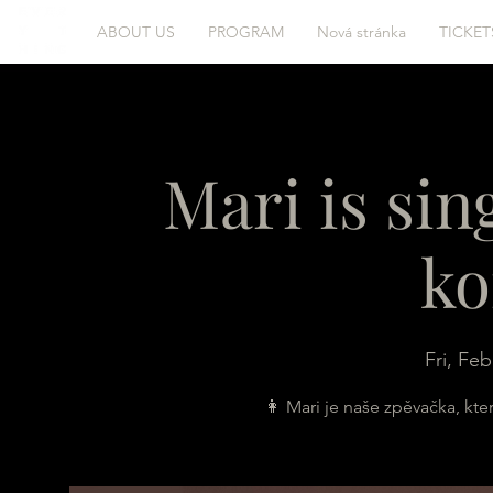
ABOUT US
PROGRAM
Nová stránka
TICKET
Mari is sin
ko
Fri, Feb
👩 Mari je naše zpěvačka, kte