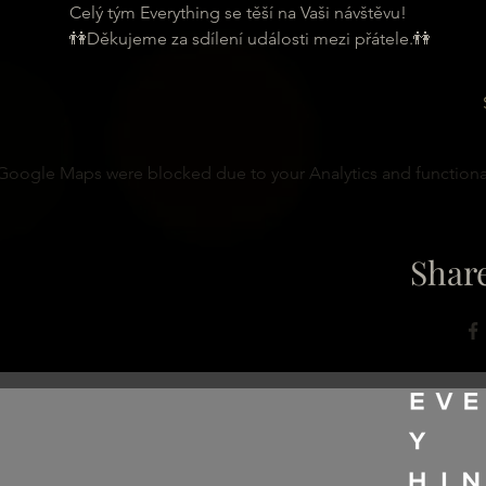
Celý tým Everything se těší na Vaši návštěvu!
👫Děkujeme za sdílení události mezi přátele.👫
Google Maps were blocked due to your Analytics and functional
Share