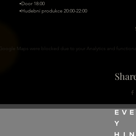
▪️Door 18:00
▪️Hudební produkce 20:00-22:00
Google Maps were blocked due to your Analytics and functional
Share