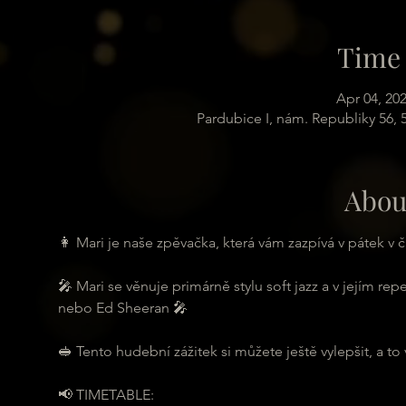
Time 
Apr 04, 20
Pardubice I, nám. Republiky 56,
Abou
👩 Mari je naše zpěvačka, která vám zazpívá v pátek v č
🎤 Mari se věnuje primárně stylu soft jazz a v jejím re
nebo Ed Sheeran 🎤
🥪 Tento hudební zážitek si můžete ještě vylepšit, a to
📢 TIMETABLE: