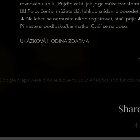
rovnováhu a sílu. Přijďte zažít, jak jóga může transformo
🧘‍♂ Po cvičení si můžete dát lehkou snídani a posedět s
🧘 Na lekce se nemusíte nikde registrovat, stačí přijít 
Přineste si podložku/karimatku. Cvičí se na boso.
UKÁZKOVÁ HODINA ZDARMA
Google Maps were blocked due to your Analytics and functional
Share