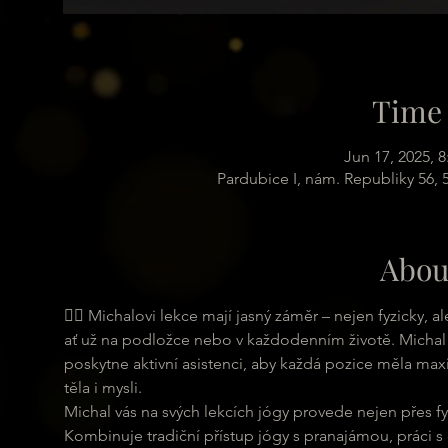
Time 
Jun 17, 2025,
Pardubice I, nám. Republiky 56,
Abou
🧘‍♀ Michalovi lekce mají jasný záměr – nejen fyzicky,
ať už na podložce nebo v každodenním životě. Michal 
poskytne aktivní asistenci, aby každá pozice měla maxi
těla i mysli.
Michal vás na svých lekcích jógy provede nejen přes fyz
Kombinuje tradiční přístup jógy s pranajámou, práci s