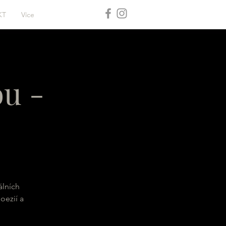
KT
Více
u -
álních
oezií a