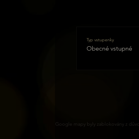
Typ vstupenky
Obecné vstupné
Google mapy byly zablokovány z důvod