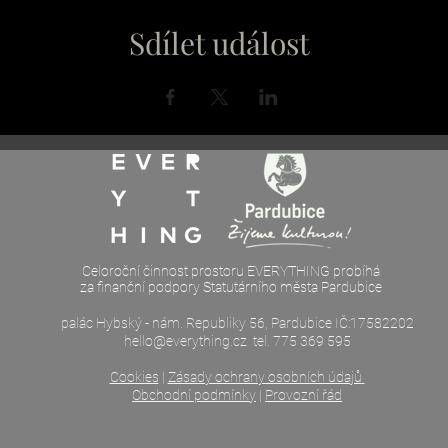
Sdílet událost
Celoroční činnost prostoru EVERYTHING probíhá
za finanční podpory Statutárního města Pardubice
palác Hybský - nám. Republiky 56, Pardubice IČ:17582202
hello@everything.cz
tel. 775 369 595
Cookies
|
Zásady ochrany osobních údajů
Obchodní podmínky
|
Provozní řád