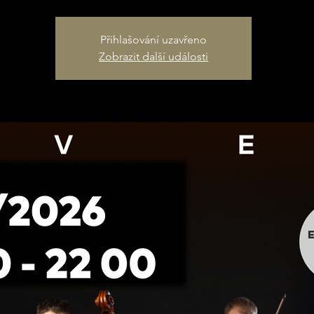
Přihlašování uzavřeno
Zobrazit další události