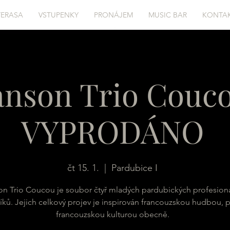
TERASA
VSTUPENKY
PRONÁJEM
MUSIC BAR
KONTA
nson Trio Couco
VYPRODÁNO
čt 15. 1.
  |  
Pardubice I
n Trio Coucou je soubor čtyř mladých pardubických profesion
ků. Jejich celkový projev je inspirován francouzskou hudbou, p
francouzskou kulturou obecně.