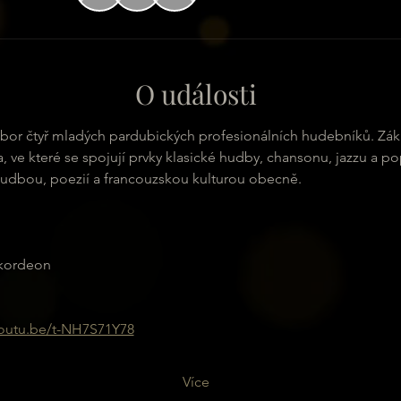
O události
or čtyř mladých pardubických profesionálních hudebníků. Zákl
, ve které se spojují prvky klasické hudby, chansonu, jazzu a po
hudbou, poezií a francouzskou kulturou obecně.
akordeon
youtu.be/t-NH7S71Y78
Více