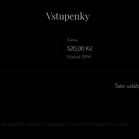
Vstupenky
Cena
520,00 Kč
Včetně DPH
Tato udál
u vašeho nastavení analytiky a funkčních souborů cookie.