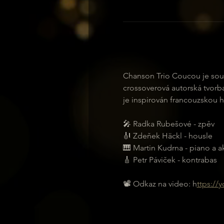
Chanson Trio Coucou je soub
crossoverová autorská tvorba
je inspirován francouzskou 
🎤 Radka Rubešové - zpěv
🎻 Zdeňek Häckl - housle
🎹 Martin Kudrna - piano a 
🎸 Petr Páviček - kontrabas
📽 Odkaz na video: h
ttps://