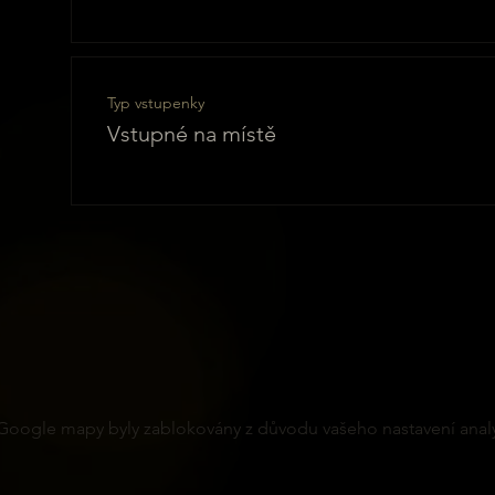
Typ vstupenky
Vstupné na místě
Google mapy byly zablokovány z důvodu vašeho nastavení analy