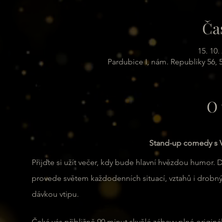
Ča
15. 10.
Pardubice I, nám. Republiky 56,
O 
Stand-up comedy s V
Přijďte si užít večer, kdy bude hlavní hvězdou humor. 
provede světem každodenních situací, vztahů i drobn
dávkou vtipu.
Čeká vás přibližně 90 minut skvělé zábavy plné originá