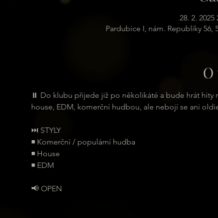
28. 2. 2025 
Pardubice I, nám. Republiky 56,
O 
⏸ Do klubu přijede již po několikáté a bude hrát hity
house, EDM, komerční hudbou, ale nebojí se ani oldies
⏭ STYLY
◾ Komerční / populární hudba
◾ House
◾ EDM
📢 OPEN