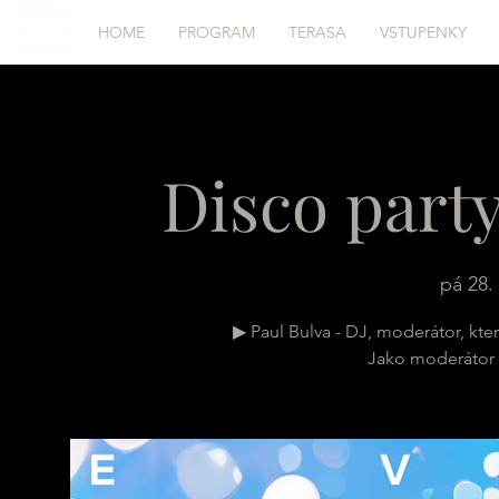
HOME
PROGRAM
TERASA
VSTUPENKY
Disco party
pá 28. 
▶ Paul Bulva - DJ, moderátor, kt
Jako moderátor 