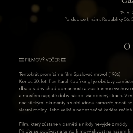
05. 6.
Pardubice I, nám. Republiky 56,
O 
🎞 FILMOVÝ VEČER 🎞
Tentokrát promítáme film Spalovač mrtvol (1986)
Konec 30. let: Pan Karel Kopfrkingl je obětavý zaměst
dbá o řádný chod domácnosti a všestrannou výchovu svý
atmosféra napjaté doby násobí všeobecný strach. V mě
nacistickými okupanty a s obludnou samozřejmostí se
vlastní rodiny. Jeho velká a nebezpečná kariéra začíná..
Film, který zůstane v paměti a nikdy nevyjde z módy.
Přijďte se podívat na tento filmový skvost na našem f