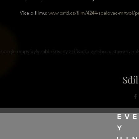
Více o filmu: 
www.csfd.cz/film/4244-spalovac-mrtvol/p
Google mapy byly zablokovány z důvodu vašeho nastavení analy
Sdíl