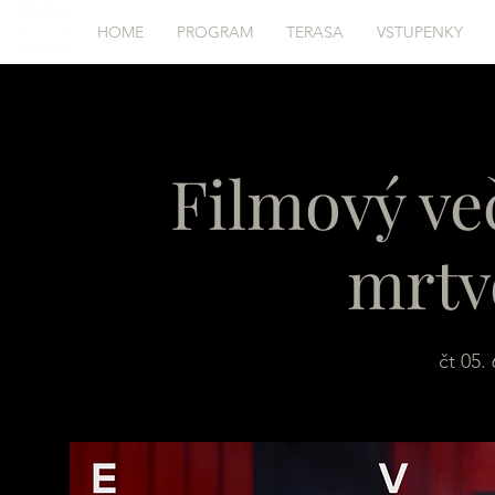
HOME
PROGRAM
TERASA
VSTUPENKY
Filmový ve
mrtvo
čt 05. 