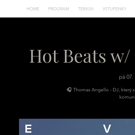
HOME
PROGRAM
TERASA
VSTUPENKY
Hot Beats w/
pá 07. 
🎧 Thomas Angello - DJ, který se 
komuni