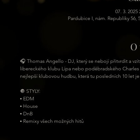
07. 3. 2025 
Pardubice I, nám. Republiky 56,
O 
🎧 Thomas Angello - DJ, který se nebojí přitvrdit a vz
libereckého klubu Lípa nebo poděbradského Charles Ba
nejlepší klubovou hudbu, která tu posledních 10 let je
🔘 STYLY:
▪ EDM
▪ House
▪ DnB
▪ Remixy všech možných hitů 