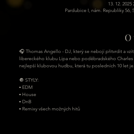
13. 12. 2025 
Pardubice I, nám. Republiky 56,
O 
🎧 Thomas Angello - DJ, který se nebojí přitvrdit a vz
libereckého klubu Lípa nebo poděbradského Charles Ba
nejlepší klubovou hudbu, která tu posledních 10 let je
🔘 STYLY:
▪ EDM
▪ House
▪ DnB
▪ Remixy všech možných hitů 