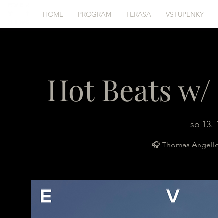
HOME
PROGRAM
TERASA
VSTUPENKY
Hot Beats w/
so 13. 
🎧 Thomas Angello -