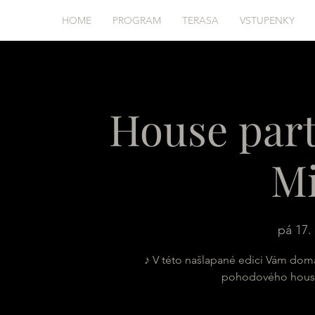
HOME
PROGRAM
TERASA
VSTUPENKY
House part
M
pá 17. 
♪ V této našlapané edici Vám domá
pohodového housík