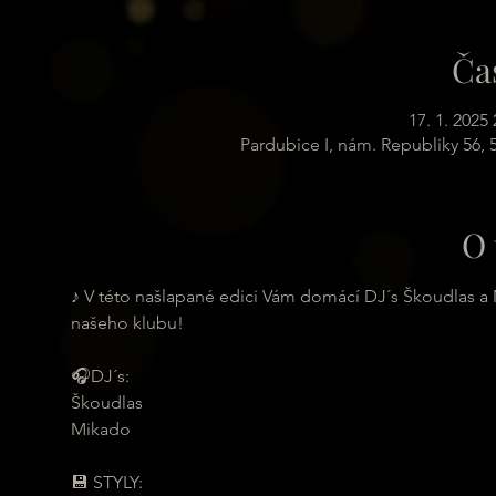
Ča
17. 1. 2025 
Pardubice I, nám. Republiky 56,
O 
♪ V této našlapané edici Vám domácí DJ´s Škoudlas a 
našeho klubu!
🎧DJ´s:
Škoudlas
Mikado
💾 STYLY: