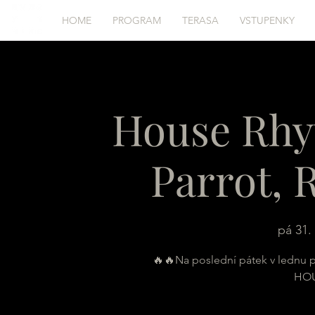
HOME
PROGRAM
TERASA
VSTUPENKY
House Rhy
Parrot, 
pá 31. 
🔥🔥Na poslední pátek v lednu 
HOU