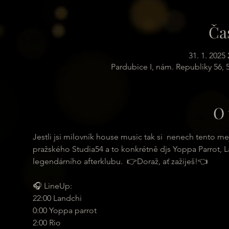
Ča
31. 1. 2025 
Pardubice I, nám. Republiky 56,
O 
Jestli jsi milovník house music tak si  nenech tento mej
pražského Studia54 a to konkrétně djs Yoppa Parrot, La
legendárního afterklubu.  👉Doraž, ať zažiješ!👈
🎧 LineUp:
22:00 Landchi
0:00 Yoppa parrot
2:00 Rio