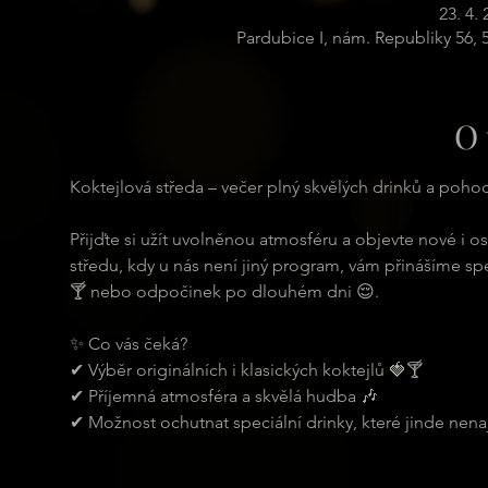
23. 4.
Pardubice I, nám. Republiky 56,
O 
Koktejlová středa – večer plný skvělých drinků a poho
Přijďte si užít uvolněnou atmosféru a objevte nové i 
středu, kdy u nás není jiný program, vám přinášíme speci
🍸 nebo odpočinek po dlouhém dni 😌.
✨ Co vás čeká?
✔ Výběr originálních i klasických koktejlů 🍓🍸 
✔ Příjemná atmosféra a skvělá hudba 🎶 
✔ Možnost ochutnat speciální drinky, které jinde nena