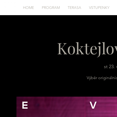
HOME
PROGRAM
TERASA
VSTUPENKY
Koktejlo
st 23. 
Výběr originálníc