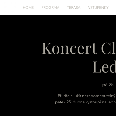
HOME
PROGRAM
TERASA
VSTUPENKY
Koncert C
Le
pá 25. 
Přijďte si užít nezapomenutelný
pátek 25. dubna vystoupí na jed