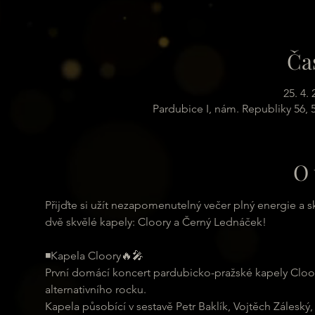
Ča
25. 4.
Pardubice I, nám. Republiky 56,
O 
Přijďte si užít nezapomenutelný večer plný energie a 
dvě skvělé kapely: Cloory a Černý Lednáček!
◾️Kapela Cloory🔥🎤
První domácí koncert pardubicko-pražské kapely Cloo
alternativního rocku.
Kapela působící v sestavě Petr Baklík, Vojtěch Záleský