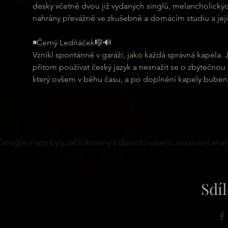
desky včetně dvou již vydaných singlů, melancholických
nahrány převážně ve zkušebně a domácím studiu a jejic
◾️Černý Ledňáček🎼🔊
Vznikl spontánně v garáži, jako každá správná kapela.
přitom používat český jazyk a nesnažit se o zbytečnou
který ovšem v běhu času, a po doplnění kapely buben
Google mapy byly zablokovány z důvodu vašeho nastavení analy
Sdíl