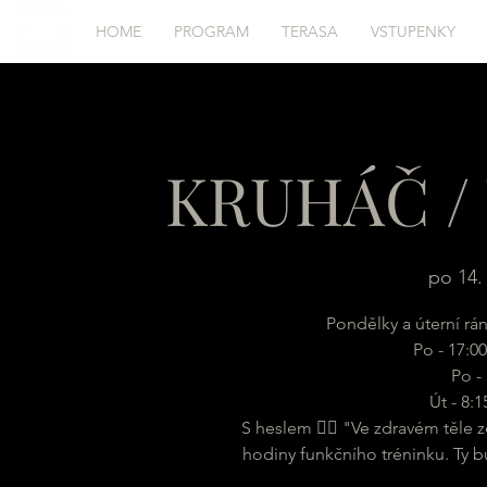
HOME
PROGRAM
TERASA
VSTUPENKY
KRUHÁČ / 
po 14. 
Pondělky a úterní rá
Po - 17:00
Po - 
Út - 8:
S heslem 🏋️‍♂️ "Ve zdravém těle