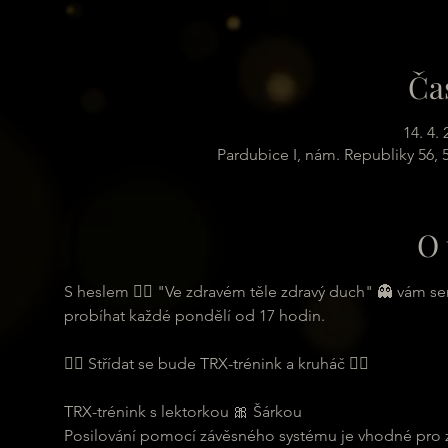
Ča
14. 4.
Pardubice I, nám. Republiky 56,
O 
S heslem 🏋️‍♂️ "Ve zdravém těle zdravý duch" 👻 vám s
probíhat každé pondělí od 17 hodin.
🏋️‍♂️ Střídat se bude TRX-trénink a kruháč 🏋️‍♂️
TRX-trénink s lektorkou 🎀 Šárkou
Posilování pomocí závěsného systému je vhodné pro zač