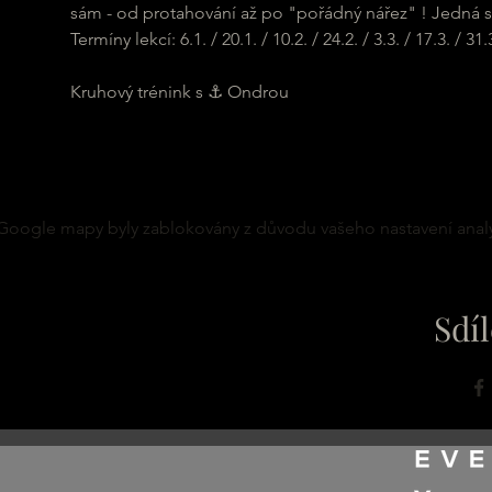
sám - od protahování až po "pořádný nářez" ! Jedná se
Termíny lekcí: 6.1. / 20.1. / 10.2. / 24.2. / 3.3. / 17.3. / 31.3.
Kruhový trénink s ⚓ Ondrou
Google mapy byly zablokovány z důvodu vašeho nastavení analy
Sdíl