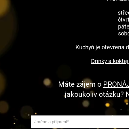
stř
čtv
pát
sob
Kuchyň je otevřena 
Drinky a koktej
Máte zájem o
PRONÁ
jakoukoliv otázku? 