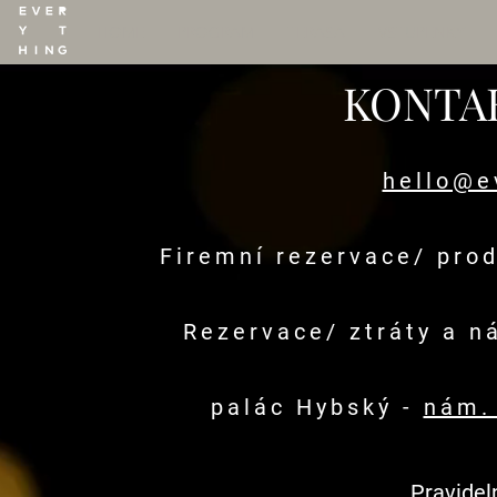
HOME
PROGRAM
TERASA
VSTUPENKY
KONTA
hello@e
Firemní rezervace/ prod
Rezervace/ ztráty a ná
​palác Hybský -
nám.
Pravidel