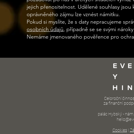
jejich přenositelnost. Udělené souhlasy jsou 
oprávněného zájmu lze vznést námitku.
Pokud si myslíte, že s daty nepracujeme sprá
osobních údajů
, případně se se svými nároky
Nemáme jmenovaného pověřence pro ochranu
Celoroční činno
za finanční podp
palác Hybský - nám
hello@eve
Cookies
|
Zá