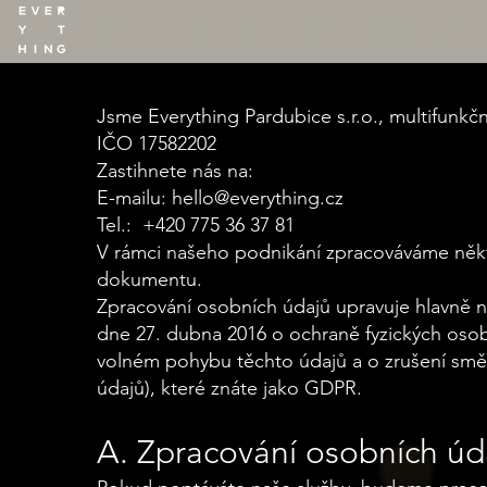
HOME
PROGRAM
TERASA
VSTUPENKY
Jsme Everything Pardubice s.r.o., multifunkč
IČO 17582202
Zastihnete nás na:
E-mailu:
hello@everything.cz
Tel.: +420 775 36 37 81
V rámci našeho podnikání zpracováváme někt
dokumentu.
​Zpracování osobních údajů upravuje hlavně 
dne 27. dubna 2016 o ochraně fyzických osob
volném pohybu těchto údajů a o zrušení smě
údajů), které znáte jako GDPR.
A. Zpracování osobních úd