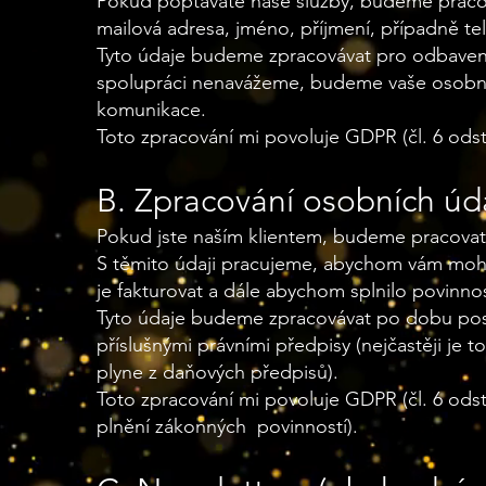
Pokud poptáváte naše služby, budeme pracovat
mailová adresa, jméno, příjmení, případně t
Tyto údaje budeme zpracovávat pro odbaven
spolupráci nenavážeme, budeme vaše osobní 
komunikace.
Toto zpracování mi povoluje GDPR (čl. 6 odst.
B. Zpracování osobních úd
Pokud jste naším klientem, budeme pracovat s
S těmito údaji pracujeme, abychom vám mohli
je fakturovat a dále abychom splnilo povinno
Tyto údaje budeme zpracovávat po dobu pos
příslušnými právními předpisy (nejčastěji je 
plyne z daňových předpisů).
Toto zpracování mi povoluje GDPR (čl. 6 odst. 
plnění zákonných povinností).