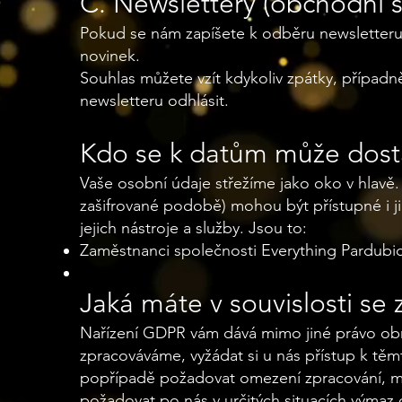
C. Newslettery (obchodní 
Pokud se nám zapíšete k odběru newsletteru 
novinek.
Souhlas můžete vzít kdykoliv zpátky, případn
newsletteru odhlásit.
Kdo se k datům může dost
Vaše osobní údaje střežíme jako oko v hlavě.
zašifrované podobě) mohou být přístupné i 
jejich nástroje a služby. Jsou to:
Zaměstnanci společnosti Everything Pardubice
Jaká máte v souvislosti se
Nařízení GDPR vám dává mimo jiné právo obrát
zpracováváme, vyžádat si u nás přístup k těm
popřípadě požadovat omezení zpracování, m
požadovat po nás v určitých situacích výmaz