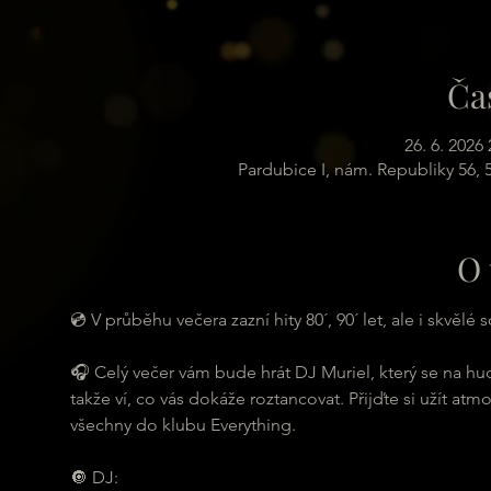
Ča
26. 6. 2026 
Pardubice I, nám. Republiky 56,
O 
💿 V průběhu večera zazní hity 80´, 90´ let, ale i skvělé 
🎧 Celý večer vám bude hrát DJ Muriel, který se na hu
takže ví, co vás dokáže roztancovat. Přijďte si užít at
všechny do klubu Everything.
🔘 DJ: