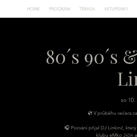
HOME
PROGRAM
TERASA
VSTUPENKY
80´s 90´s 
Li
so 10. 
💿 V průběhu večera zazn
🎧 Pozvání přijal DJ Linkinč, který
klubu eMko Jičín 