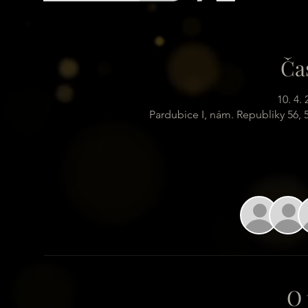
Ča
10. 4.
Pardubice I, nám. Republiky 56,
O 