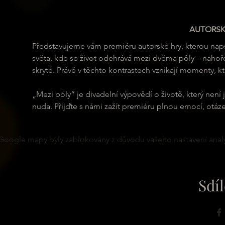
AUTORSK
Představujeme vám premiéru autorské hry, kterou napsa
světa, kde se život odehrává mezi dvěma póly – nahoře 
skryté. Právě v těchto kontrastech vznikají momenty, kte
„Mezi póly“ je divadelní výpovědí o životě, který není 
nuda. Přijďte s námi zažít premiéru plnou emocí, otá
Google mapy byly zablokovány z důvodu vašeho nastavení analy
Sdíl