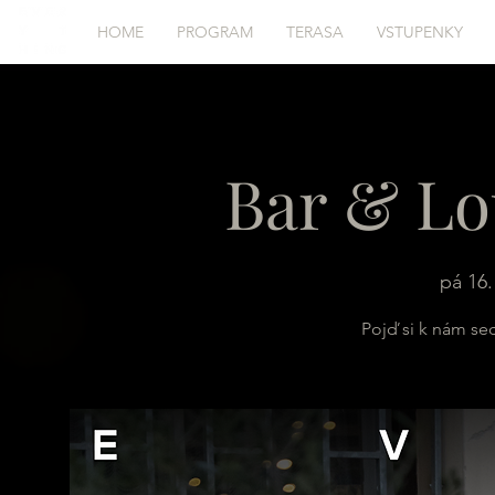
HOME
PROGRAM
TERASA
VSTUPENKY
Bar & Lo
pá 16.
Pojď si k nám se