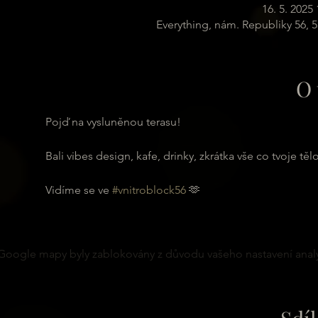
16. 5. 2025 
Everything, nám. Republiky 56, 
O 
Pojď na vysluněnou terasu! 
Bali vibes design, kafe, drinky, zkrátka vše co tvoje tělo
Vidíme se ve 
#vnitroblock56
 🫶
Google mapy byly zablokovány z důvodu vašeho nastavení analy