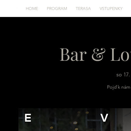
HOME
PROGRAM
TERASA
VSTUPENKY
Bar & Lo
so 17.
Pojď k nám 