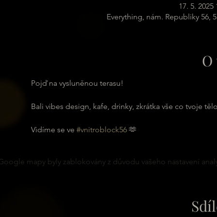
17. 5. 2025 
Everything, nám. Republiky 56, 
O 
Pojď na vysluněnou terasu! 
Bali vibes design, kafe, drinky, zkrátka vše co tvoje tělo
Vidíme se ve 
#vnitroblock56
 🫶
Google mapy byly zablokovány z důvodu vašeho nastavení analy
Sdíl