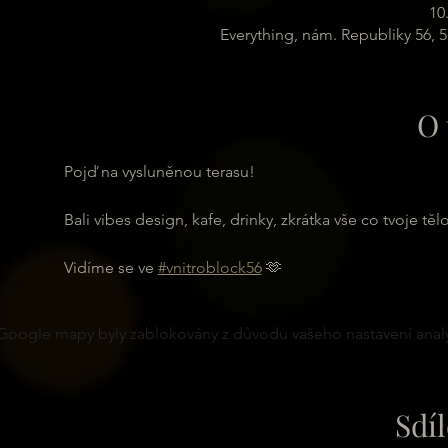
10
Everything, nám. Republiky 56, 
O 
Pojď na vysluněnou terasu!  
Bali vibes design, kafe, drinky, zkrátka vše co tvoje tělo
Vidíme se ve 
#vnitroblock56
 🫶
Google mapy byly zablokovány z důvodu vašeho nastavení analy
Sdíl