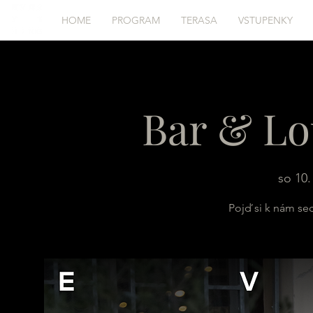
HOME
PROGRAM
TERASA
VSTUPENKY
Bar & Lo
so 10.
Pojď si k nám se