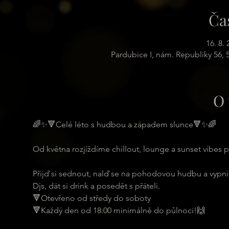
Ča
16. 8.
Pardubice I, nám. Republiky 56,
O 
🌈✨🔻Celé léto s hudbou a západem slunce🔻✨🌈
Od května rozjíždíme chillout, lounge a sunset vibes p
Přijď si sednout, nalď se na pohodovou hudbu a vypni.
Djs, dát si drink a posedět s přáteli.
🔻Otevřeno od středy do soboty
🔻Každý den od 18:00 minimálně do půlnoci!🙌