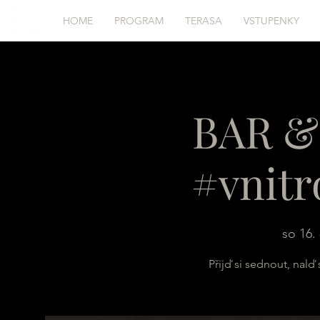
HOME
PROGRAM
TERASA
VSTUPENKY
BAR 
#vnitr
so 16. 
Přijď si sednout, nal