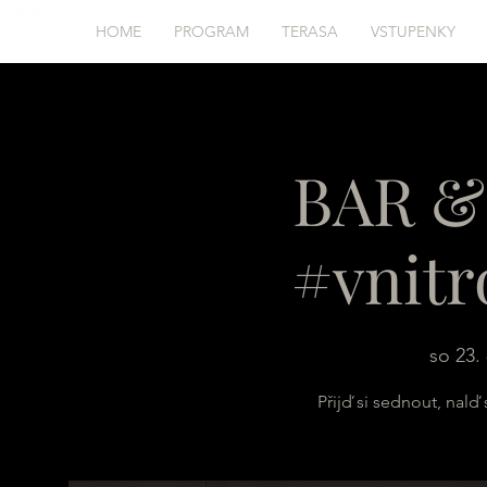
HOME
PROGRAM
TERASA
VSTUPENKY
BAR 
#vnitr
so 23. 
Přijď si sednout, nal