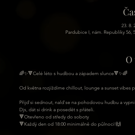
Ča
23. 8.
Pardubice I, nám. Republiky 56,
O 
🌈✨🔻Celé léto s hudbou a západem slunce🔻✨🌈
Od května rozjíždíme chillout, lounge a sunset vibes p
Přijď si sednout, nalď se na pohodovou hudbu a vypni.
Djs, dát si drink a posedět s přáteli.
🔻Otevřeno od středy do soboty
🔻Každý den od 18:00 minimálně do půlnoci!🙌