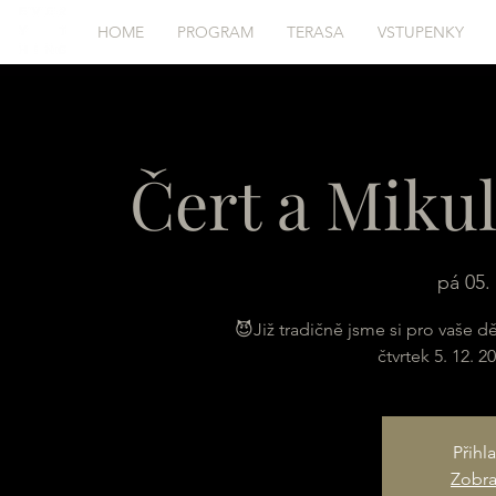
HOME
PROGRAM
TERASA
VSTUPENKY
Čert a Mikul
pá 05.
😈Již tradičně jsme si pro vaše dě
čtvrtek 5. 12. 
Přihl
Zobraz