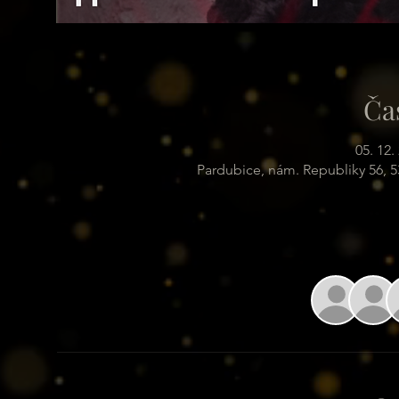
Ča
05. 12.
Pardubice, nám. Republiky 56, 