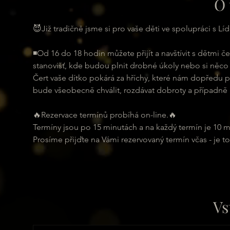
O 
😈Již tradičně jsme si pro vaše děti ve spolupráci s Lí
◾Od 16 do 18 hodin můžete přijít a navštívit s dětmi č
stanovišť, kde budou plnit drobné úkoly nebo si něco 
Čert vaše dítko pokárá za hříchy, které nám dopředu p
bude všeobecně chválit, rozdávat dobroty a případně u
🔥Rezervace termínů probíhá on-line.🔥
Termíny jsou po 15 minutách a na každý termín je 10 mís
Prosíme přijďte na Vámi rezervovaný termín včas - je to
Vs