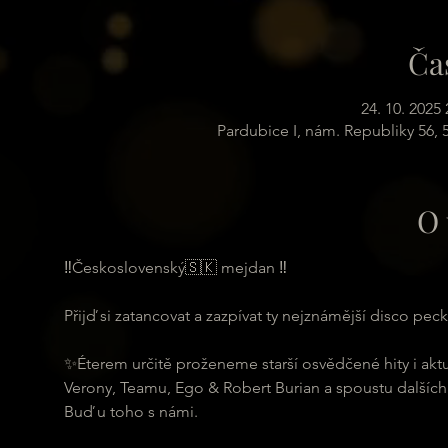
Ča
24. 10. 2025 
Pardubice I, nám. Republiky 56,
O 
‼️Československý🇸🇰 mejdan ‼️
Přijď si zatancovat a zazpívat ty nejznámější disco pec
✨Éterem určitě proženeme starší osvědčené hity i akt
Verony, Teamu, Ego & Robert Burian a spoustu dalších
Buď u toho s námi.