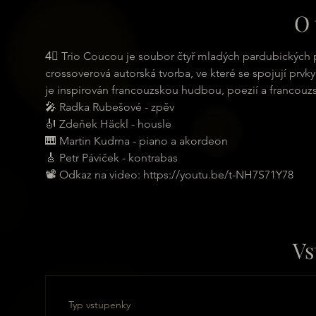
O 
4⃣ Trio Coucou je soubor čtyř mladých pardubických p
crossoverová autorská tvorba, ve které se spojují prvk
je inspirován francouzskou hudbou, poezií a francouz
🎤 Radka Rubešové - zpěv
🎻 Zdeňek Häckl - housle
🎹 Martin Kudrna - piano a akordeon
🎸 Petr Páviček - kontrabas
📽 Odkaz na video: https://youtu.be/t-NH7S71Y78
Vs
Typ vstupenky