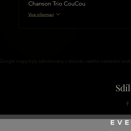
Chanson Trio CouCou
Více informací
Google mapy byly zablokovány z důvodu vašeho nastavení analy
Sdíl