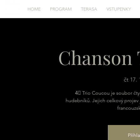
HOME
PROGRAM
TERASA
VSTUPENKY
Chanson 
čt 17. 
4⃣ Trio Coucou je soubor čty
hudebníků. Jejich celkový projev
francouzs
Přihl