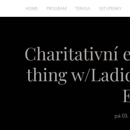
HOME
PROGRAM
TERASA
VSTUPENKY
Charitativní 
thing w/Ladid
pá 03. 