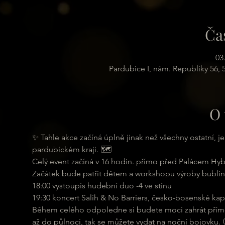
Ča
03
Pardubice I, nám. Republiky 56,
O 
✨ Tahle akce začíná úplně jinak než všechny ostatní, j
pardubickém kraji. 🗺
Celý event začíná v 16 hodin. přímo před Palácem Hyb
Začátek bude patřit dětem a workshopu výroby bublin
18:00 vystoupís hudební duo -4 ve stínu 
19:30 koncert Salih & No Barriers, česko-bosenské kapel
Během celého odpoledne si budete moci zahrát přímo 
až do půlnoci, tak se můžete vydat na noční bojovku. 