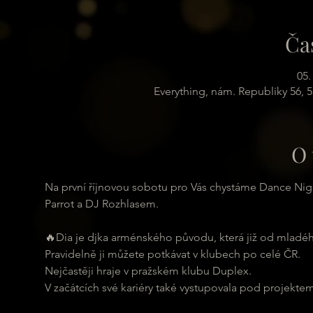
Ča
05.
Everything, nám. Republiky 56, 
O 
Na první říjnovou sobotu pro Vás chystáme Dance Ni
Parrot a DJ Rozhlasem.
🔥Dia je djka arménského původu, která již od mladéh
Pravidelně ji můžete potkávat v klubech po celé ČR.
Nejčastěji hraje v pražském klubu Duplex.
V začátcích své kariéry také vystupovala pod projekt