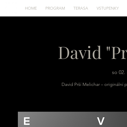
HOME
PROGRAM
TERASA
VSTUPENKY
David "Pr
so 02. 
David Prší Melichar – originální 