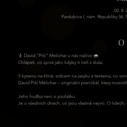
02. 8.
Pardubice I, nám. Republiky 56,
O 
🎸 David "Prší" Melichar u nás naživo 🌧️
Chlápek, co zpívá jako kdyby ti četl z duše.
S kytarou na klíně, srdcem na jazyku a textama, co von
David Prší Melichar – originální písničkář, který rozsvít
Jeho hudba není o pozlátku.
Je o všedních dnech, co jsou vlastně nejvíc. O lidech, c