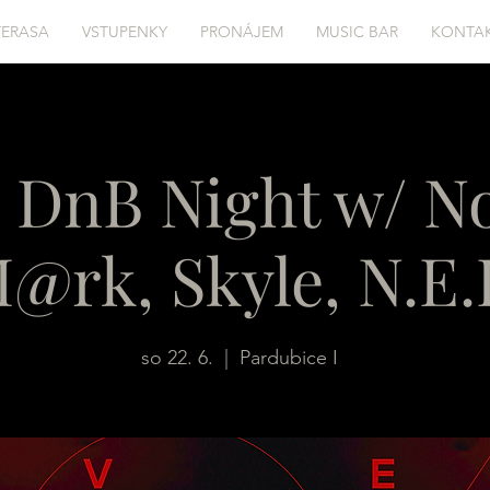
TERASA
VSTUPENKY
PRONÁJEM
MUSIC BAR
KONTA
 DnB Night w/ No
@rk, Skyle, N.E
so 22. 6.
  |  
Pardubice I