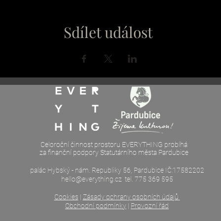
Sdílet událost
Celoroční činnost prostoru EVERYTHING probíhá
za finanční podpory Statutárního města Pardubice
palác Hybský - nám. Republiky 56, Pardubice IČ:17582202
hello@everything.cz
tel. 775 369 595
Cookies
|
Zásady ochrany osobních údajů
Obchodní podmínky
|
Provozní řád