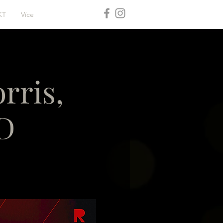
KT
Více
rris,
.D