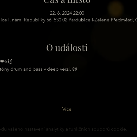
22. 6. 2024 22:00
ice I, nám. Republiky 56, 530 02 Pardubice I-Zelené Předměstí,
O události
 ❤⭐🙌
tóny drum and bass v deep verzi. 😍
Více
u vašeho nastavení analytiky a funkčních souborů cookie.