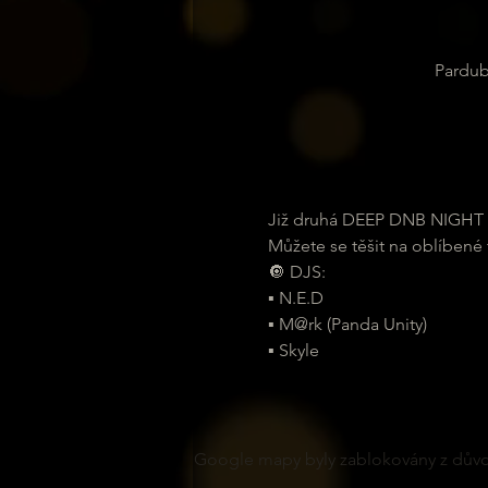
Pardub
Již druhá DEEP DNB NIGHT
Můžete se těšit na oblíbené 
🔘 DJS:
▪ N.E.D
▪ M@rk (Panda Unity)
▪ Skyle
Google mapy byly zablokovány z důvod