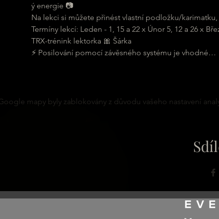
ý energie 📷

Na lekci si můžete přinést vlastní podložku/karimatku, 
Termíny lekcí: Leden - 1, 15 a 22 x Únor 5, 12 a 26 x Bře
TRX-trénink lektorka 🎀 Šárka

⚡ Posilování pomocí závěsného systému je vhodné…
Google mapy byly zablokovány z důvodu vašeho nastavení analy
Sdíl