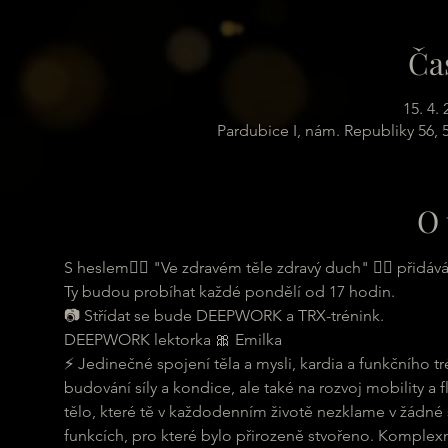
Ča
15. 4.
Pardubice I, nám. Republiky 56,
O 
S heslem🏋️‍♂️ "Ve zdravém těle zdravý duch" 🏋️‍♂️ př
Ty budou probíhat každé pondělí od 17 hodin.

📷 Střídat se bude DEEPWORK a TRX-trénink.
DEEPWORK lektorka 🎀 Emilka

⚡ Jedinečné spojení těla a mysli, kardia a funkčního t
budování síly a kondice, ale také na rozvoj mobility a f
tělo, které tě v každodenním životě nezklame v žádné s
funkcích, pro které bylo přirozeně stvořeno. Komplexní