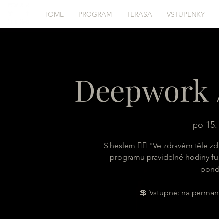
HOME
PROGRAM
TERASA
VSTUPENKY
Deepwork 
po 15. 
S heslem 🏋‍♀ "Ve zdravém těle z
programu pravidelné hodiny fu
pondě
💲 Vstupné: na permane