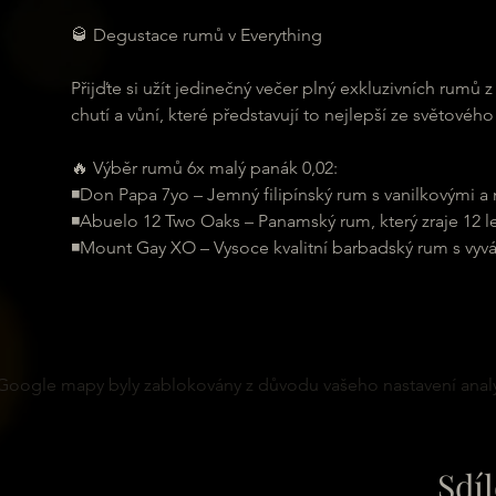
🥃 Degustace rumů v Everything
Přijďte si užít jedinečný večer plný exkluzivních rumů
chutí a vůní, které představují to nejlepší ze světové
🔥 Výběr rumů 6x malý panák 0,02:
◾️Don Papa 7yo – Jemný filipínský rum s vanilkovými a
◾️Abuelo 12 Two Oaks – Panamský rum, který zraje 12 l
◾️Mount Gay XO – Vysoce kvalitní barbadský rum s vy
Google mapy byly zablokovány z důvodu vašeho nastavení analy
Sdíl