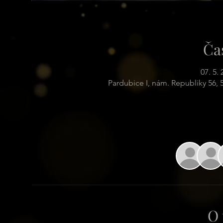
Ča
07. 5.
Pardubice I, nám. Republiky 56,
O 