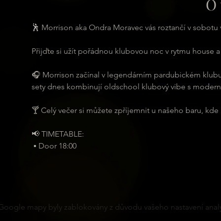
O 
🕺 Morrison aka Ondra Moravec vás roztančí v sobotu v
Přijďte si užít pořádnou klubovou noc v rytmu house a
🎧 Morrison začínal v legendárním pardubickém klubu
sety dnes kombinují oldschool klubový vibe s modern
🍸 Celý večer si můžete zpříjemnit u našeho baru, kde
📢 TIMETABLE:
 ▪️ Door 18:00
Google mapy byly zablokovány z důvodu vašeho nastavení analy