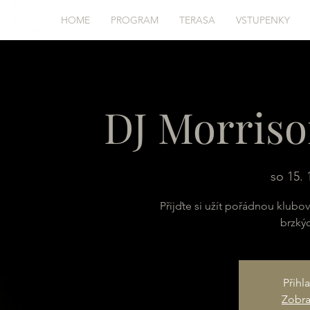
HOME
PROGRAM
TERASA
VSTUPENKY
DJ Morriso
so 15. 
Přijďte si užít pořádnou klub
brzký
Přihl
Zobraz