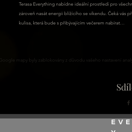
Terasa Everything nabídne ideální prostředí pro všechny
zároveň nasát energii blížícího se víkendu. Čeká vás
kulisa, která bude s přibývajícím večerem nabírat…
Google mapy byly zablokovány z důvodu vašeho nastavení analy
Sdíl