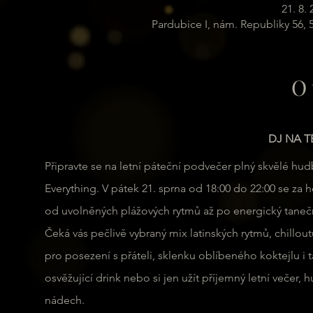
21. 8.
Pardubice I, nám. Republiky 56,
O 
DJ NA T
Připravte se na letní páteční podvečer plný skvělé hu
Everything. V pátek 21. sprna od 18:00 do 22:00 se za 
od uvolněných plážových rytmů až po energický taneční
Čeká vás pečlivě vybraný mix latinských rytmů, chilloutu
pro posezení s přáteli, sklenku oblíbeného koktejlu i 
osvěžující drink nebo si jen užít příjemný letní veče
nádech.