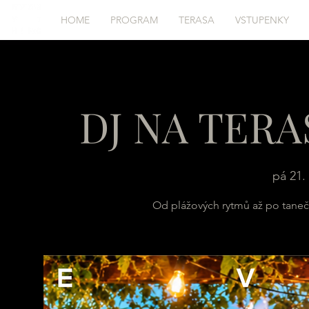
HOME
PROGRAM
TERASA
VSTUPENKY
DJ NA TERA
pá 21. 
Od plážových rytmů až po tanečn