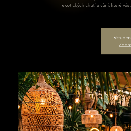
exotických chutí a vůní, které vá
Vstupen
Zobraz