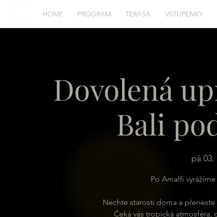
HOME
PROGRAM
TERASA
VSTUPENKY
Dovolená up
Bali po
pá 03. 
Po Amalfi vyrážíme j
Nechte starosti doma a přeneste 
Čeká vás tropická atmosféra, o