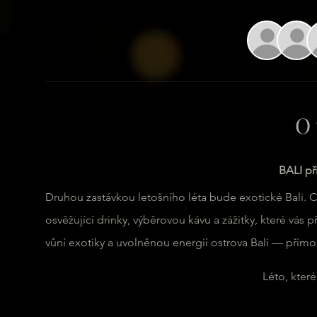
O 
BALI př
Druhou zastávkou letošního léta bude exotické Bali. C
osvěžující drinky, výběrovou kávu a zážitky, které vás
vůní exotiky a uvolněnou energií ostrova Bali — přímo uprost
Léto, kter