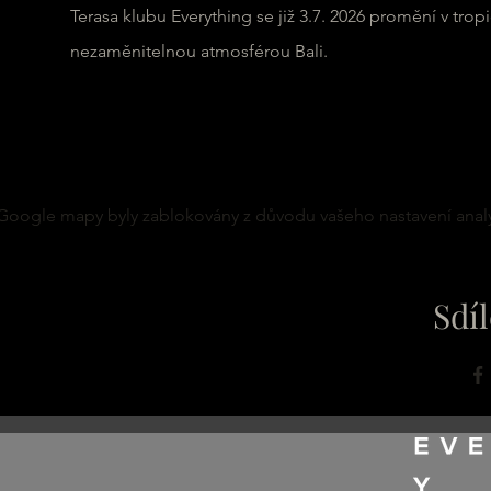
Terasa klubu Everything se již 3.7. 2026 promění v tropi
nezaměnitelnou atmosférou Bali.
Google mapy byly zablokovány z důvodu vašeho nastavení analy
Sdíl