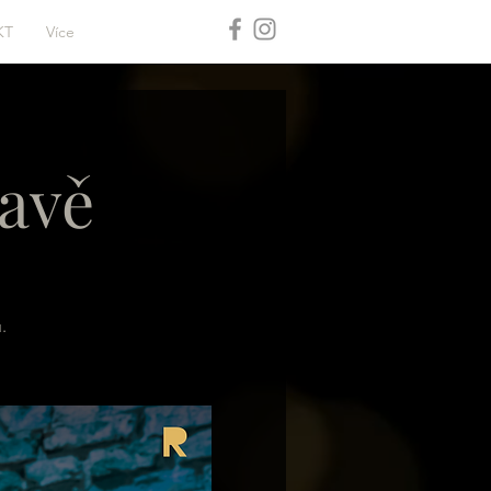
KT
Více
avě
.