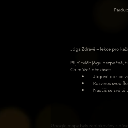
Pardub
Jóga Zdravě – lekce pro každ
Přijď cvičit jógu bezpečně, 
Co můžeš očekávat:
	•	Jógové pozice v
	•	Rozvineš svou fle
	•	Naučíš se své tě
Google mapy byly zablokovány z důvod