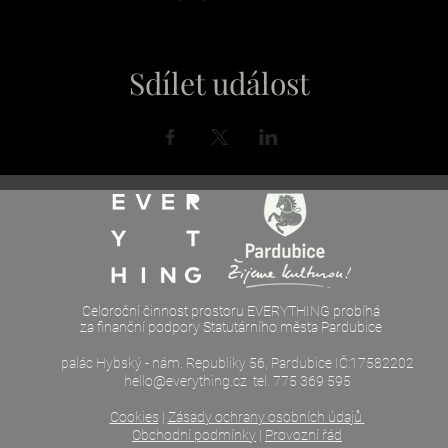
Sdílet událost
Celoroční činnost prostoru EVERYTHING probíhá
za finanční podpory Statutárního města Pardubice
palác Hybský - nám. Republiky 56, Pardubice IČ:17582202
hello@everything.cz
tel. 775 369 595
Cookies
|
Zásady ochrany osobních údajů
Obchodní podmínky
|
Provozní řád