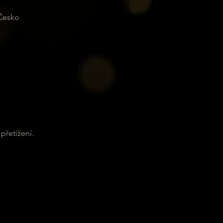
 Česko
 přetížení.