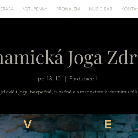
TERASA
VSTUPENKY
PRONÁJEM
MUSIC BAR
KONTA
amická Joga Zdr
po 13. 10.
  |  
Pardubice I
ijď cvičit jógu bezpečně, funkčně a s respektem k vlastnímu tělu