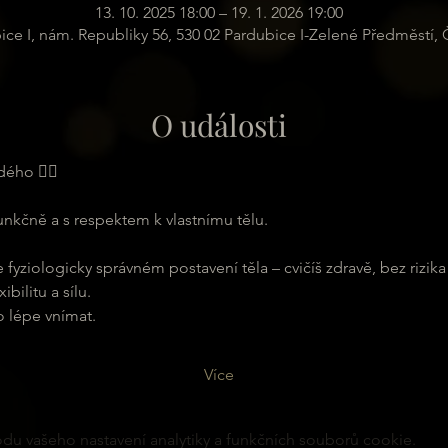
13. 10. 2025 18:00 – 19. 1. 2026 19:00
ice I, nám. Republiky 56, 530 02 Pardubice I-Zelené Předměstí,
O události
ého 🧘‍♂️
funkčně a s respektem k vlastnímu tělu.
e fyziologicky správném postavení těla – cvičíš zdravě, bez rizika
xibilitu a sílu.
lo lépe vnímat.
Více
u vašeho nastavení analytiky a funkčních souborů cookie.