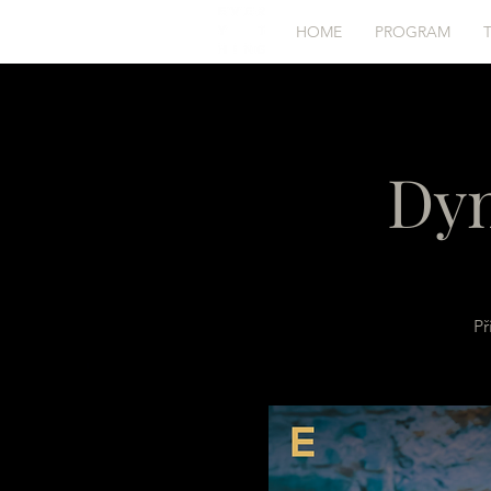
HOME
PROGRAM
Dyn
Př