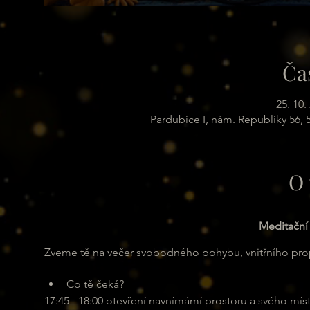
Ča
25. 10.
Pardubice I, nám. Republiky 56,
O 
Meditační 
Zveme tě na večer svobodného pohybu, vnitřního propoj
Co tě čeká?
17:45 - 18:00 otevření navnímámí prostoru a svého mís