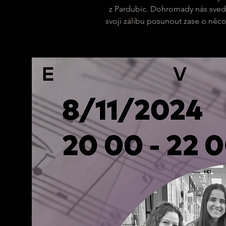
z Pardubic. Dohromady nás svedl
svoji zálibu posunout zase o něco 