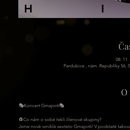
Ča
08. 11.
Pardubice , nám. Republiky 56, 
O 
🎭Koncert Gmajor6🎭
🧲Co nám o sobě řekli členové skupiny?
Jsme nově vzniklé sexteto Gmajor6! V podstatě taková