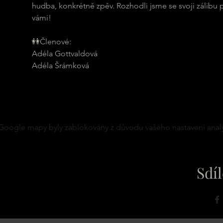
hudba, konkrétně zpěv. Rozhodli jsme se svoji zálibu p
vámi!
👭Členové: 
Adéla Gottvaldová
Adéla Šrámková
Google mapy byly zablokovány z důvodu vašeho nastavení analy
Sdíl