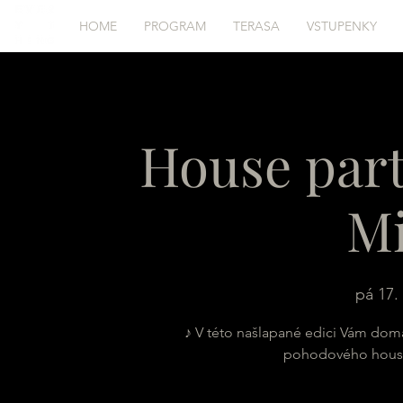
HOME
PROGRAM
TERASA
VSTUPENKY
House part
M
pá 17. 
♪ V této našlapané edici Vám domá
pohodového housík