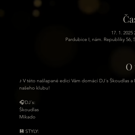
Ča
17. 1. 2025 
Pardubice I, nám. Republiky 56,
O 
♪ V této našlapané edici Vám domácí DJ´s Škoudlas a 
našeho klubu!
🎧DJ´s:
Škoudlas
Mikado
💾 STYLY: