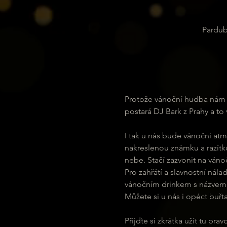
Pardub
Protože vánoční hudba nám b
postará DJ Bark z Prahy a to
I tak u nás bude vánoční atmo
nakreslenou známku a razítko
nebe. Stačí zazvonit na váno
Pro zahřátí a slavnostní nál
vánočním drinkem s názvem 
Můžete si u nás i opéct buř
Přijďte si zkrátka užít tu pr