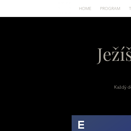
HOME
PROGRAM
Ježí
Každý d