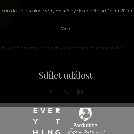
padu do 24. prosince vždy od středy do neděle od 16 do 20 ho
Více
u vašeho nastavení analytiky a funkčních souborů cookie.
Sdílet událost