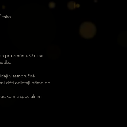
 Česko
en pro změnu. O ní se 
hudba. 
idají vlastnoručně 
ní dětí odlétají přímo do 
vařákem a speciálním 