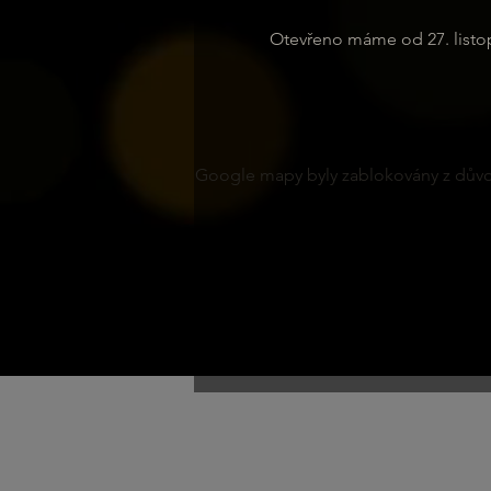
Otevřeno máme od 27. listo
Google mapy byly zablokovány z důvod