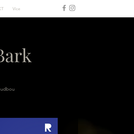
KT
Více
 Bark
 hudbou