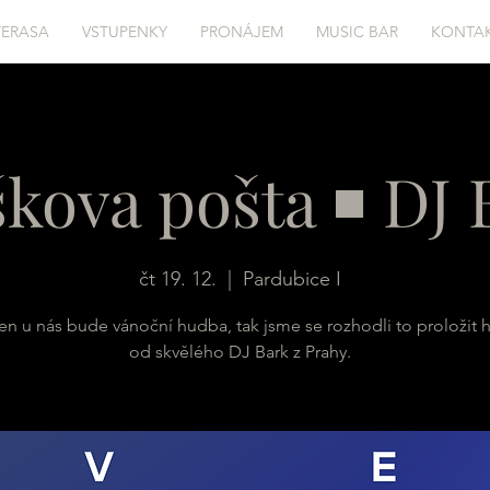
TERASA
VSTUPENKY
PRONÁJEM
MUSIC BAR
KONTA
škova pošta ◾️ DJ
čt 19. 12.
  |  
Pardubice I
en u nás bude vánoční hudba, tak jsme se rozhodli to proložit
od skvělého DJ Bark z Prahy.