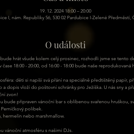
19. 12. 2024 18:00 – 20:00
ice I, nám. Republiky 56, 530 02 Pardubice I-Zelené Předměstí,
O události
ude hrát všude kolem celý prosinec, rozhodli jsme se tento d
 v čase 18:00 - 20:00, od 16:00 - 18:00 bude naše reprodukovaná 
sféra: děti si napíší svá přání na speciálně předtištěný papír, př
 a dopis vloží do poštovní schránky pro Ježíška. U nás sny a přá
ční zvon!
adu bude připraven vánoční bar s oblíbenou svařenou hruškou, s
Perníčkový polibek. 
ta, hermelín nebo marshmallow.
avou vánoční atmosféru s našimi DJs.