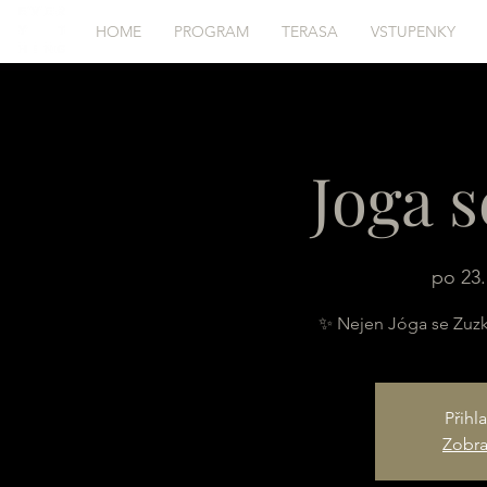
HOME
PROGRAM
TERASA
VSTUPENKY
Joga 
po 23.
✨ Nejen Jóga se Zuz
Přihl
Zobraz