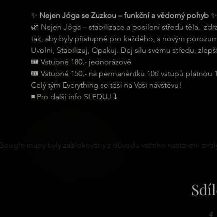
✨ 
Nejen Jóga se Zuzkou – funkční a vědomý pohyb
 ✨
🌿 Nejen Jóga – stabilizace a posílení středu těla,  z
tak, aby byly přístupné pro každého, s novým porozumě
Uvolni, Stabilizuj, Opakuj. Dej sílu svému středu, zlepš
🎟 Vstupné 180,- jednorázově
🎟 Vstupné 150,- na permanentku 10ti vstupů platnou 
Celý tým Everything se těší na Vaši návštěvu!
◾ Pro další info SLEDUJ ⤵
Google mapy byly zablokovány z důvodu vašeho nastavení analy
Sdíl